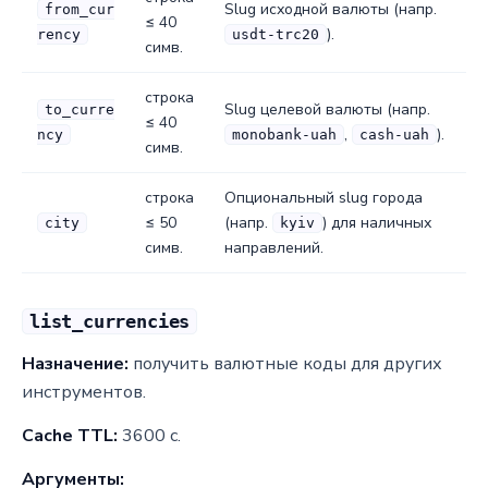
Slug исходной валюты (напр.
from_cur
≤ 40
).
rency
usdt-trc20
симв.
строка
Slug целевой валюты (напр.
to_curre
≤ 40
,
).
ncy
monobank-uah
cash-uah
симв.
строка
Опциональный slug города
≤ 50
(напр.
) для наличных
city
kyiv
симв.
направлений.
list_currencies
Назначение:
получить валютные коды для других
инструментов.
Cache TTL:
3600 с.
Аргументы: