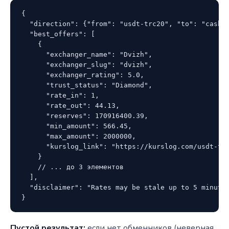
{

  "direction": {"from": "usdt-trc20", "to": "cash-u
  "best_offers": [

    {

      "exchanger_name": "Dvizh",

      "exchanger_slug": "dvizh",

      "exchanger_rating": 5.0,

      "trust_status": "Diamond",

      "rate_in": 1,

      "rate_out": 44.13,

      "reserves": 170916400.39,

      "min_amount": 566.45,

      "max_amount": 2000000,

      "kurslog_link": "https://kurslog.com/usdt-trc
    }

    // ... до 3 элементов

  ],

  "disclaimer": "Rates may be stale up to 5 minutes
}
Пустой результат:
если нет обменников (неверная