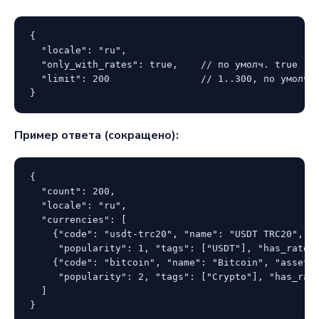
{

  "locale": "ru",

  "only_with_rates": true,    // по умолч. true

  "limit": 200                // 1..300, по умолч. 
}
Пример ответа (сокращено):
{

  "count": 200,

  "locale": "ru",

  "currencies": [

    {"code": "usdt-trc20", "name": "USDT TRC20", "a
     "popularity": 1, "tags": ["USDT"], "has_rates"
    {"code": "bitcoin", "name": "Bitcoin", "asset":
     "popularity": 2, "tags": ["Crypto"], "has_rate
  ]

}