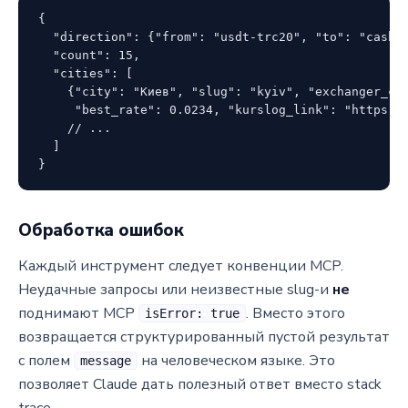
{

  "direction": {"from": "usdt-trc20", "to": "cash-e
  "count": 15,

  "cities": [

    {"city": "Киев", "slug": "kyiv", "exchanger_cou
     "best_rate": 0.0234, "kurslog_link": "https://
    // ...

  ]

}
Обработка ошибок
Каждый инструмент следует конвенции MCP.
Неудачные запросы или неизвестные slug-и
не
поднимают MCP
. Вместо этого
isError: true
возвращается структурированный пустой результат
с полем
на человеческом языке. Это
message
позволяет Claude дать полезный ответ вместо stack