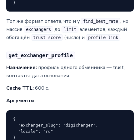
}
Тот же формат ответа, что и у
, но
find_best_rate
массив
до
элементов, каждый
exchangers
limit
обогащён
(число) и
.
trust_score
profile_link
get_exchanger_profile
Назначение:
профиль одного обменника — trust,
контакты, дата основания.
Cache TTL:
600 с.
Аргументы:
{

  "exchanger_slug": "digichanger",

  "locale": "ru"

}