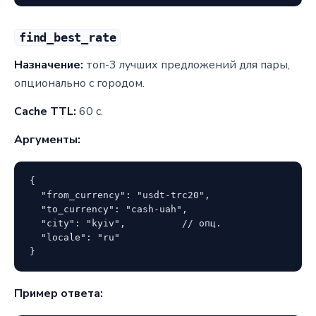
find_best_rate
Назначение:
топ-3 лучших предложений для пары,
опционально с городом.
Cache TTL:
60 с.
Аргументы:
{

  "from_currency": "usdt-trc20",

  "to_currency": "cash-uah",

  "city": "kyiv",          // опц.

  "locale": "ru"

}
Пример ответа: