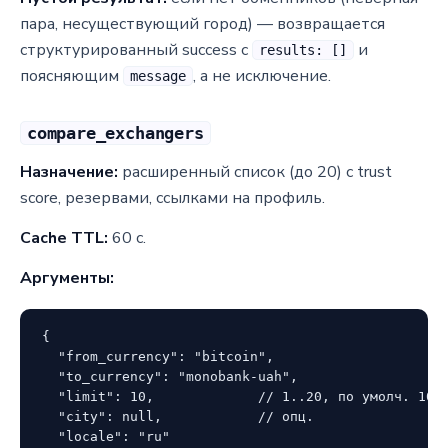
пара, несуществующий город) — возвращается
структурированный success с
и
results: []
поясняющим
, а не исключение.
message
compare_exchangers
Назначение:
расширенный список (до 20) с trust
score, резервами, ссылками на профиль.
Cache TTL:
60 с.
Аргументы:
{

  "from_currency": "bitcoin",

  "to_currency": "monobank-uah",

  "limit": 10,             // 1..20, по умолч. 10

  "city": null,            // опц.

  "locale": "ru"
