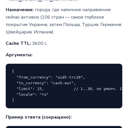
Назначение:
города, где наличное направление
сейчас активно (106 стран — самое глубокое
покрытие Украина, затем Польша, Турция, Германия,
Швейцария, Испания).
Cache TTL:
3600 с.
Аргументы:
{

  "from_currency": "usdt-trc20",

  "to_currency": "cash-eur",

  "limit": 15,             // 1..30, по умолч. 15

  "locale": "ru"

}
Пример ответа (сокращено):