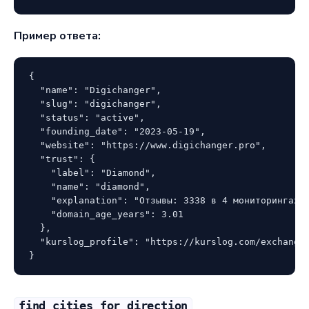
Пример ответа:
{

  "name": "Digichanger",

  "slug": "digichanger",

  "status": "active",

  "founding_date": "2023-05-19",

  "website": "https://www.digichanger.pro",

  "trust": {

    "label": "Diamond",

    "name": "diamond",

    "explanation": "Отзывы: 3338 в 4 мониторингах. 
    "domain_age_years": 3.01

  },

  "kurslog_profile": "https://kurslog.com/exchanger
}
find_cities_for_direction