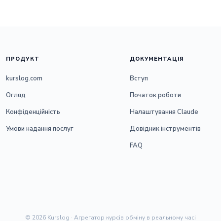
ПРОДУКТ
ДОКУМЕНТАЦІЯ
kurslog.com
Вступ
Огляд
Початок роботи
Конфіденційність
Налаштування Claude
Умови надання послуг
Довідник інструментів
FAQ
© 2026 Kurslog · Агрегатор курсів обміну в реальному часі