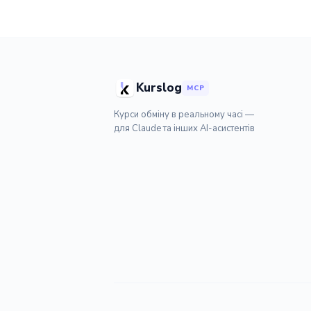
Kurslog
MCP
Курси обміну в реальному часі —
для Claude та інших AI-асистентів