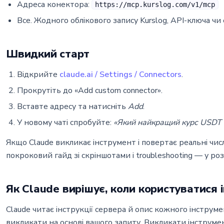
Адреса конектора:
https://mcp.kurslog.com/v1/mcp
Все. Жодного облікового запису Kurslog, API-ключа чи 
Швидкий старт
Відкрийте
claude.ai / Settings / Connectors
.
Прокрутіть до «Add custom connector».
Вставте адресу та натисніть
Add
.
У новому чаті спробуйте:
«Який найкращий курс USDT
Якщо Claude викликає інструмент і повертає реальні чи
покроковий гайд зі скріншотами і troubleshooting — у роз
Як Claude вирішує, коли користуватися 
Claude читає інструкції сервера й опис кожного інструм
викликати на основі вашого запиту. Викликати інструме