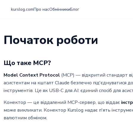
kurslog.com
Про нас
Обмінники
Блог
Початок роботи
Що таке MCP?
Model Context Protocol
(MCP) — відкритий стандарт від
асистентам на кшталт Claude безпечно під'єднуватися д
інструментів. Це як USB-C для AI: єдиний спосіб для аси
Конектор — це віддалений MCP-сервер, що віддає
інст
може викликати. Конектор Kurslog надає п'ять інструмент
валютним обміном.