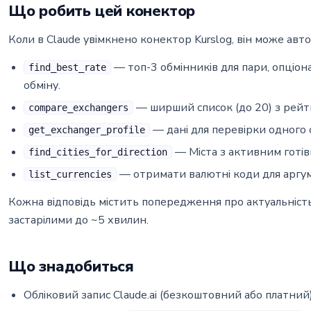
Що робить цей конектор
Коли в Claude увімкнено конектор Kurslog, він може авт
— топ-3 обмінників для пари, опціона
find_best_rate
обміну.
— ширший список (до 20) з рейти
compare_exchangers
— дані для перевірки одного 
get_exchanger_profile
— Міста з активним готів
find_cities_for_direction
— отримати валютні коди для аргум
list_currencies
Кожна відповідь містить попередження про актуальніст
застарілими до ~5 хвилин.
Що знадобиться
Обліковий запис Claude.ai (безкоштовний або платний)