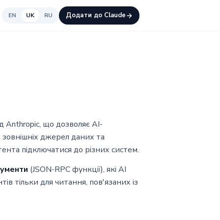
Додати до Claude
EN
UK
RU
 Anthropic, що дозволяє AI-
о зовнішніх джерел даних та
стента підключатися до різних систем.
рументи
(JSON-RPC функції), які AI
ів тільки для читання, пов'язаних із