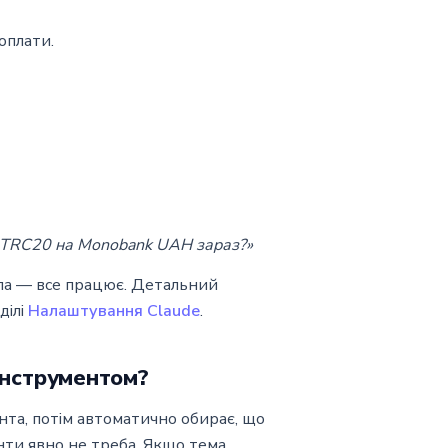
оплати.
 TRC20 на Monobank UAH зараз?»
сла — все працює. Детальний
ділі
Налаштування Claude
.
інструментом?
ента, потім автоматично обирає, що
нти явно не треба. Якщо тема