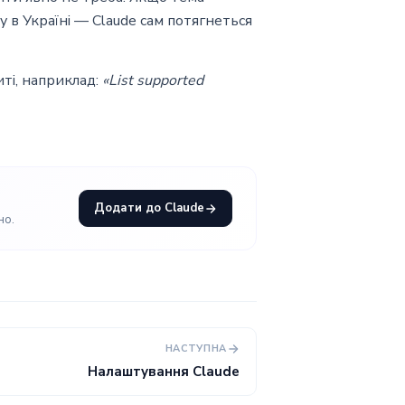
ну в Україні — Claude сам потягнеться
иті, наприклад:
«List supported
Додати до Claude
но.
НАСТУПНА
Налаштування Claude