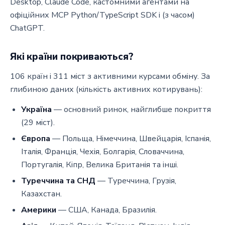
Desktop, Claude Code, кастомними агентами на
офіційних MCP Python/TypeScript SDK і (з часом)
ChatGPT.
Які країни покриваються?
106 країн і 311 міст з активними курсами обміну. За
глибиною даних (кількість активних котирувань):
Україна
— основний ринок, найглибше покриття
(29 міст).
Європа
— Польща, Німеччина, Швейцарія, Іспанія,
Італія, Франція, Чехія, Болгарія, Словаччина,
Португалія, Кіпр, Велика Британія та інші.
Туреччина та СНД
— Туреччина, Грузія,
Казахстан.
Америки
— США, Канада, Бразилія.