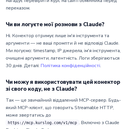
нагадує перевірити курс на сайті обмінника перед
переказом.
Чи ви логуєте мої розмови з Claude?
Ні. Конектор отримує лише ім'я інструмента та
аргументи — не ваші промпти й не відповіді Claude.
Ми логуємо: timestamp, IP джерела, ім'я інструмента,
очищені аргументи, латентність. Логи зберігаються
30 днів. Деталі:
Політика конфіденційності
.
Чи можу я використовувати цей конектор
зі свого коду, не з Claude?
Так — це звичайний віддалений MCP-сервер. Будь-
який MCP-клієнт, що говорить Streamable HTTP,
може звертатись до
. Включно з Claude
https://mcp.kurslog.com/v1/mcp