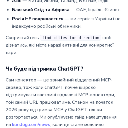
Азія
— Китай, Японія, Таїланд, В'єтнам, Індія.
Близький Схід та Африка
— ОАЕ, Ізраїль, Єгипет.
Росія НЕ покривається
— ми сервіс з України і не
індексуємо російські обмінники.
Скористайтесь
щоб
find_cities_for_direction
дізнатись, які міста наразі активні для конкретної
пари.
Чи буде підтримка ChatGPT?
Сам конектор — це звичайний віддалений MCP-
сервер, тож коли ChatGPT почне широко
підтримувати кастомні віддалені MCP-конектори,
той самий URL працюватиме. Станом на початок
2026 року підтримка MCP у ChatGPT тільки
розгортається. Ми опублікуємо гайд налаштування
на
kurslog.com/news
, коли це стане можливо.