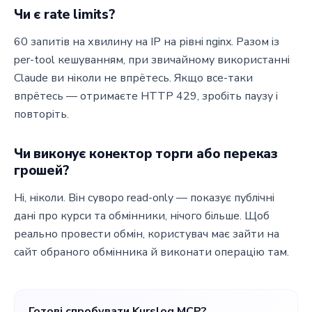
Чи є rate limits?
60 запитів на хвилину на IP на рівні nginx. Разом із
per-tool кешуванням, при звичайному використанні
Claude ви ніколи не впрётесь. Якщо все-таки
впрётесь — отримаєте HTTP 429, зробіть паузу і
повторіть.
Чи виконує конектор торги або переказ
грошей?
Ні, ніколи. Він суворо read-only — показує публічні
дані про курси та обмінники, нічого більше. Щоб
реально провести обмін, користувач має зайти на
сайт обраного обмінника й виконати операцію там.
Готові спробувати Kurslog MCP?