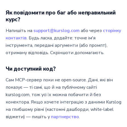
Як повідомити про баг або неправильний
курс?
Напишіть на
support@kurslog.com
або через
сторінку
контактів
. Будь ласка, додайте: точне ім'я
інструмента, передані аргументи (або промпт),
отриману відповідь. Скріншоти допомагають.
Чи доступний код?
Сам MCP-сервер поки не open-source. Дані, які він
показує — ті самі, що й на публічному сайті
kurslog.com, тож усі їх можна побачити й без
конектора. Якщо хочете інтеграцію з даними Kurslog
на глибшому рівні (кастомні дашборди, white-label
віджети) — пишіть у
партнерство
.